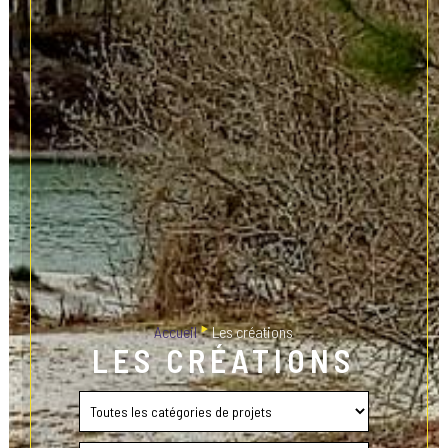
‣
Accueil
Les créations
LES CRÉATIONS